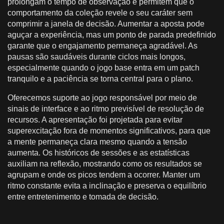
prolongam o tempo de observação e permitem que o
comportamento da coleção revele o seu caráter sem
comprimir a janela de decisão. Aumentar a aposta pode
aguçar a experiência, mas um ponto de parada predefinido
garante que o engajamento permaneça agradável. As
pausas são saudáveis durante ciclos mais longos,
especialmente quando o jogo base entra em um patch
tranquilo e a paciência se torna central para o plano.
Oferecemos suporte ao jogo responsável por meio de
sinais de interface e ao ritmo previsível de resolução de
recursos. A apresentação foi projetada para evitar
superexcitação fora de momentos significativos, para que
a mente permaneça clara mesmo quando a tensão
aumenta. Os históricos de sessões e as estatísticas
auxiliam na reflexão, mostrando como os resultados se
agrupam e onde os picos tendem a ocorrer. Manter um
ritmo constante evita a inclinação e preserva o equilíbrio
entre entretenimento e tomada de decisão.