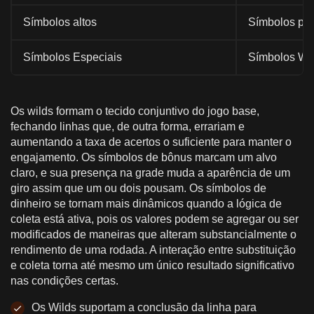
Símbolos altos
Símbolos pr
Símbolos Especiais
Símbolos Wil
Os wilds formam o tecido conjuntivo do jogo base,
fechando linhas que, de outra forma, errariam e
aumentando a taxa de acertos o suficiente para manter o
engajamento. Os símbolos de bônus marcam um alvo
claro, e sua presença na grade muda a aparência de um
giro assim que um ou dois pousam. Os símbolos de
dinheiro se tornam mais dinâmicos quando a lógica de
coleta está ativa, pois os valores podem se agregar ou ser
modificados de maneiras que alteram substancialmente o
rendimento de uma rodada. A interação entre substituição
e coleta torna até mesmo um único resultado significativo
nas condições certas.
Os Wilds suportam a conclusão da linha para