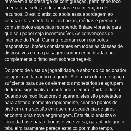
removem a sobrecarga de configuração, permitindo foco
imediato na seleção de apostas e na interação de
recursos. O estilo artístico apoia essa abordagem ao
separar claramente famílias baixas, médias e premium,
com símbolos especiais recebendo ênfase vibrante para
que seu papel seja inconfundível. As convenções de
interface do Push Gaming retornam com controles
responsivos, botões consistentes em todas as classes de
dispositivos e uma paisagem sonora equilibrada que
complementa o ritmo sem sobrecarregá-lo.
Do ponto de vista da jogabilidade, o sabor do colecionador
se ajusta ao tamanho da grade. A tela 5x5 oferece espaço
suficiente para que os elementos monetários se agrupem
de forma significativa, mantendo a leitura rápida e direta.
Quando os modificadores disparam, eles são projetados
para afetar o momento rapidamente, criando pontos de
pivô em uma sessão em que uma sequência de giros
encontra uma nova engrenagem. Este título enfatiza o
fluxo da base para o bônus e vice-versa, garantindo que o
tabuleiro raramente pareça estático por muito tempo,