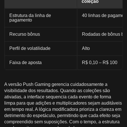
coleção
Estrutura da linha de
40 linhas de pagament
pagamento
Recurso bônus
Rodadas de bônus bas
Perfil de volatilidade
Alto
Faixa de aposta
R$ 0,10 – R$ 100
A versão Push Gaming gerencia cuidadosamente a
visibilidade dos resultados. Quando as coleções são
ativadas, a interface sequencia cada evento de forma
limpa para que adições e multiplicadores sejam auditáveis
em tempo real. A lógica modificadora prioriza a clareza em
detrimento do espetáculo, permitindo que cada efeito seja
compreendido sem suposições. Com o tempo, a estrutura