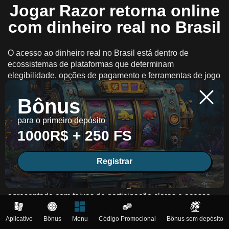
Jogar Razor retorna online
com dinheiro real no Brasil
O acesso ao dinheiro real no Brasil está dentro de
ecossistemas de plataformas que determinam
elegibilidade, opções de pagamento e ferramentas de jogo
responsável. O jogo se encaixa perfeitamente nesses
ambientes, com exibições de moedas em R$ e controles
Bônus
mapeados de acordo com as expectativas locais. O Razor
Returns funciona junto com mensagens em nível de
para o primeiro depósito
plataforma que definem termos, esclarecem recursos e
1000R$ + 250 FS
destacam ferramentas como limites de perdas e períodos
de reflexão. Esse ecossistema garante que o perfil de alta
Registrar
volatilidade permaneça agradável e medido.
O Razor Returns da Push Gaming normalmente é
apresentado com faixas de participação claras e acesso
transparente às informações de pagamento. Resumos de
recursos e descrições de símbolos aparecem nos menus
Aplicativo
Bônus
Menu
Código Promocional
Bônus sem depósito