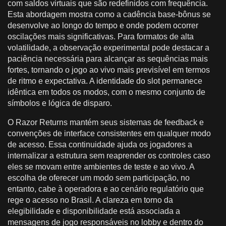
com saldos virtuais que são redefinidos com frequência.
Esta abordagem mostra como a cadência base-bônus se
desenvolve ao longo do tempo e onde podem ocorrer
oscilações mais significativas. Para formatos de alta
volatilidade, a observação experimental pode destacar a
paciência necessária para alcançar as sequências mais
fortes, tornando o jogo ao vivo mais previsível em termos
de ritmo e expectativa. A identidade do slot permanece
idêntica em todos os modos, com o mesmo conjunto de
símbolos e lógica de disparo.
O Razor Returns mantém seus sistemas de feedback e
convenções de interface consistentes em qualquer modo
de acesso. Essa continuidade ajuda os jogadores a
internalizar a estrutura sem reaprender os controles caso
eles se movam entre ambientes de teste e ao vivo. A
escolha de oferecer um modo sem participação, no
entanto, cabe à operadora e ao cenário regulatório que
rege o acesso no Brasil. A clareza em torno da
elegibilidade e disponibilidade está associada a
mensagens de jogo responsáveis no lobby e dentro do