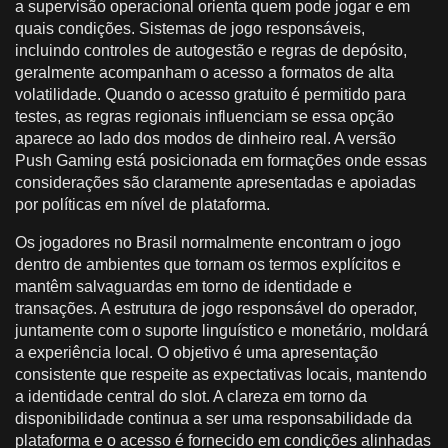
a supervisão operacional orienta quem pode jogar e em
quais condições. Sistemas de jogo responsáveis,
incluindo controles de autogestão e regras de depósito,
geralmente acompanham o acesso a formatos de alta
volatilidade. Quando o acesso gratuito é permitido para
testes, as regras regionais influenciam se essa opção
aparece ao lado dos modos de dinheiro real. A versão
Push Gaming está posicionada em formações onde essas
considerações são claramente apresentadas e apoiadas
por políticas em nível de plataforma.
Os jogadores no Brasil normalmente encontram o jogo
dentro de ambientes que tornam os termos explícitos e
mantêm salvaguardas em torno de identidade e
transações. A estrutura de jogo responsável do operador,
juntamente com o suporte linguístico e monetário, moldará
a experiência local. O objetivo é uma apresentação
consistente que respeite as expectativas locais, mantendo
a identidade central do slot. A clareza em torno da
disponibilidade continua a ser uma responsabilidade da
plataforma e o acesso é fornecido em condições alinhadas