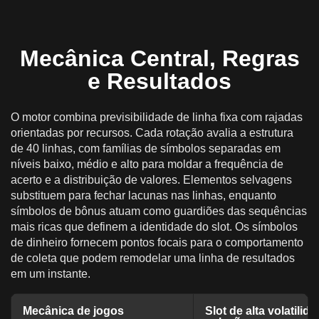
Mecânica Central, Regras
e Resultados
O motor combina previsibilidade de linha fixa com rajadas
orientadas por recursos. Cada rotação avalia a estrutura
de 40 linhas, com famílias de símbolos separadas em
níveis baixo, médio e alto para moldar a frequência de
acerto e a distribuição de valores. Elementos selvagens
substituem para fechar lacunas nas linhas, enquanto
símbolos de bônus atuam como guardiões das sequências
mais ricas que definem a identidade do slot. Os símbolos
de dinheiro fornecem pontos focais para o comportamento
de coleta que podem remodelar uma linha de resultados
em um instante.
Mecânica de jogos
Slot de alta volatil