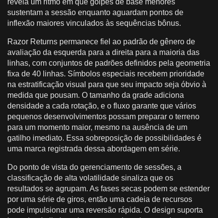
revela um ritmo em que golpes de base menores
sustentam a sessão enquanto aguardam pontos de
inflexão maiores vinculados às sequências bônus.
Razor Returns permanece fiel ao padrão de gênero de
avaliação da esquerda para a direita para a maioria das
linhas, com conjuntos de padrões definidos pela geometria
fixa de 40 linhas. Símbolos especiais recebem prioridade
na estratificação visual para que seu impacto seja óbvio à
medida que pousam. O tamanho da grade adiciona
densidade a cada rotação, e o fluxo garante que vários
pequenos desenvolvimentos possam preparar o terreno
para um momento maior, mesmo na ausência de um
gatilho imediato. Essa sobreposição de possibilidades é
uma marca registrada dessa abordagem em série.
Do ponto de vista do gerenciamento de sessões, a
classificação de alta volatilidade sinaliza que os
resultados se agrupam. As fases secas podem se estender
por uma série de giros, então uma cadeia de recursos
pode impulsionar uma reversão rápida. O design suporta